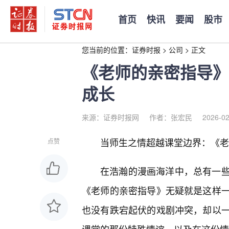
首页
快讯
要闻
股市
您当前的位置：
证券时报
>
公司
>
正文
《老师的亲密指导》
成长
来源：证券时报网
作者：张宏民
2026-02
当师生之情超越课堂边界：《老
点赞
在浩瀚的漫画海洋中，总有一
《老师的亲密指导》无疑就是这样
也没有跌宕起伏的戏剧冲突，却以一