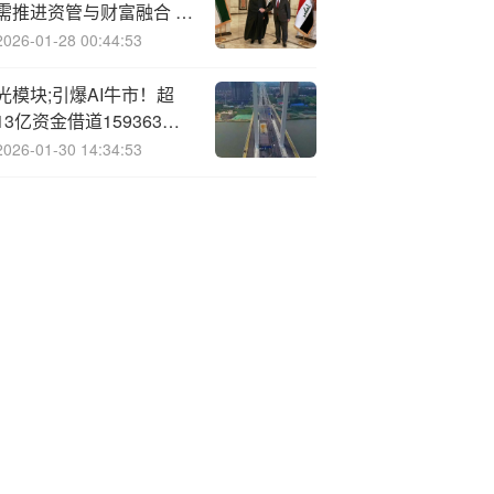
需推进资管与财富融合 投
研平台化与产品化结合
2026-01-28 00:44:53
光模块;引爆AI牛市！超
13亿资金借道159363布
局！行情到哪了？机构：
2026-01-30 14:34:53
仅仅是个开始！