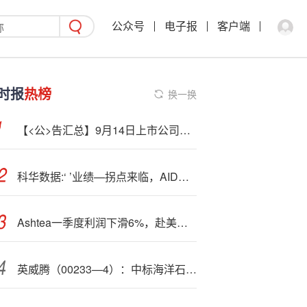
公众号
电子报
客户端
时报
热榜
换一换
【<公>告汇总】9月14日上市公司股份减持一览
科华数据:‘ ’业绩—拐点来临，AIDC板块四重驱动
Ashtea
一季度利润下滑6%，赴美上市一次性成本拖累，上调2026财年自由现金流目标
英威腾（00233—4）：中标海洋石油工程股份有限公司采购项目，中标金额为156.00万元