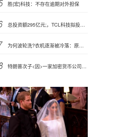
胜{宏}科技：不存在逾期对外担保
总投资额295亿元;，TCL科技拟投建一条8.6代印刷OLED产线
为何波轮洗?衣机逐渐被冷落：原因揭开
特朗普次子<因>一家加密货币公司上市身家大增 美国“第一家庭”在币圈生财有道