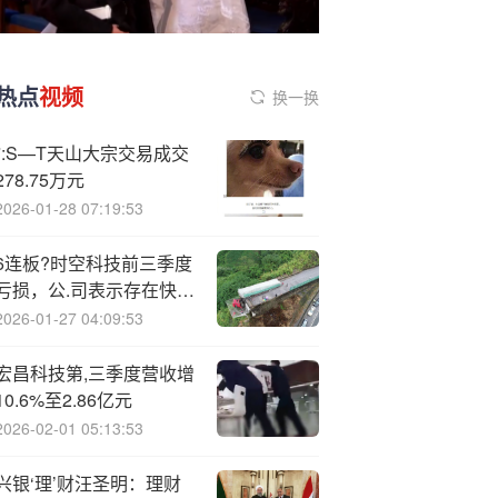
热点
视频
换一换
*:S—T天山大宗交易成交
278.75万元
2026-01-28 07:19:53
6连板?时空科技前三季度
亏损，公.司表示存在快速
下跌风险！全球首个甲骨
2026-01-27 04:09:53
文智能体发布，这些概念
股业绩绩优
宏昌科技第,三季度营收增
10.6%至2.86亿元
2026-02-01 05:13:53
兴银‘理’财汪圣明：理财